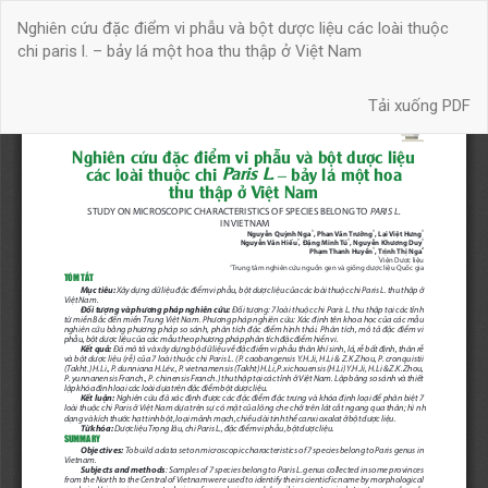
Quay
Nghiên cứu đặc điểm vi phẫu và bột dược liệu các loài thuộc
trở
chi paris l. – bảy lá một hoa thu thập ở Việt Nam
lại
chi
Tải xuống
tiết
Tải xuống PDF
bài
báo