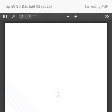
Quay
Tải xuống
Tập 60 Số Đặc biệt 02 (2025)
Tải xuống PDF
trở
lại
chi
tiết
bài
báo